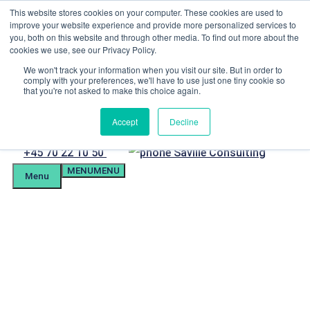
Hop
This website stores cookies on your computer. These cookies are used to
Menu
til
improve your website experience and provide more personalized services to
indhold
you, both on this website and through other media. To find out more about the
Kandidatforberedelse
cookies we use, see our Privacy Policy.
Kundeportal
Tlf. +4570221050
We won't track your information when you visit our site. But in order to
comply with your preferences, we'll have to use just one tiny cookie so
mail@savilleassessment.eu
that you're not asked to make this choice again.
Accept
Decline
Telefon
+45 70 22 10 50
MENU
MENU
Menu