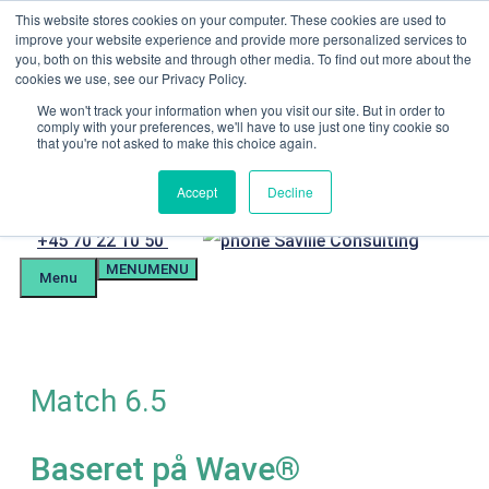
Hop
This website stores cookies on your computer. These cookies are used to
Menu
til
improve your website experience and provide more personalized services to
indhold
you, both on this website and through other media. To find out more about the
Kandidatforberedelse
cookies we use, see our Privacy Policy.
Kundeportal
Tlf. +4570221050
We won't track your information when you visit our site. But in order to
comply with your preferences, we'll have to use just one tiny cookie so
mail@savilleassessment.eu
that you're not asked to make this choice again.
Accept
Decline
Telefon
+45 70 22 10 50
MENU
MENU
Menu
Match 6.5
Baseret på Wave®