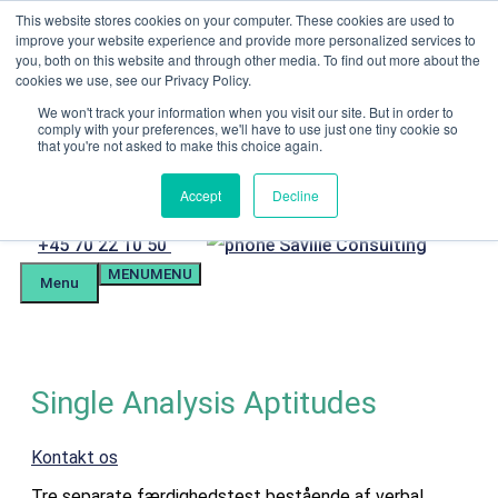
Hop
This website stores cookies on your computer. These cookies are used to
Menu
til
improve your website experience and provide more personalized services to
indhold
you, both on this website and through other media. To find out more about the
Kandidatforberedelse
cookies we use, see our Privacy Policy.
Kundeportal
Tlf. +4570221050
We won't track your information when you visit our site. But in order to
comply with your preferences, we'll have to use just one tiny cookie so
mail@savilleassessment.eu
that you're not asked to make this choice again.
Accept
Decline
Telefon
+45 70 22 10 50
MENU
MENU
Menu
Single Analysis Aptitudes
Kontakt os
Tre separate færdighedstest bestående af verbal,