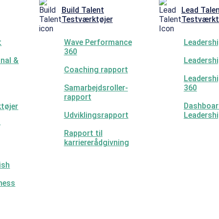
Build Talent
Lead Tale
Testværktøjer
Testværkt
t
Wave Performance
Leadershi
360
nal &
Leadershi
Coaching rapport
Leadershi
Samarbejdsroller-
360
rapport
Dashboar
tøjer
Udviklingsrapport
Leadershi
–
Rapport til
karriererådgivning
ish
eness