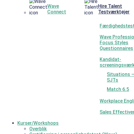
Wave
Hire Talent
Connect
Testværktøjer
Færdighedstes
Wave Professio
Focus Styles
Questionnaires
Kandidat-
screeningsværk
Situations 
SJTs
Match 6.5
Workplace Engl
Sales Effectiv
Kurser/Workshops
Overblik