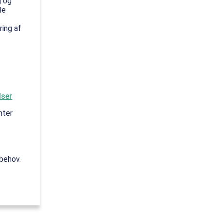
g og
le
ring af
lser
nter
,
 behov.