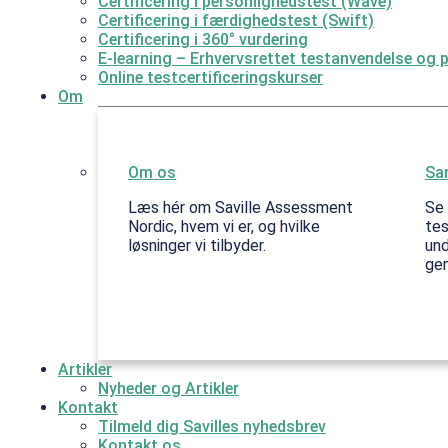
Certificering i personlighedstest (Wave)
Certificering i færdighedstest (Swift)
Certificering i 360° vurdering
E-learning – Erhvervsrettet testanvendelse og 
Online testcertificeringskurser
Om
Om os
Sa
Læs hér om Saville Assessment
Se 
Nordic, hvem vi er, og hvilke
tes
løsninger vi tilbyder.
und
gen
Artikler
Nyheder og Artikler
Kontakt
Tilmeld dig Savilles nyhedsbrev
Kontakt os