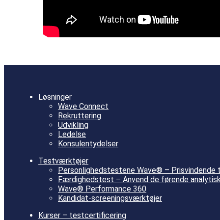
Løsninger
Wave Connect
Rekruttering
Udvikling
Ledelse
Konsulentydelser
Testværktøjer
Personlighedstestene Wave® – Prisvindende te
Færdighedstest – Anvend de førende analytiske 
Wave® Performance 360
Kandidat-screeningsværktøjer
Kurser – testcertificering