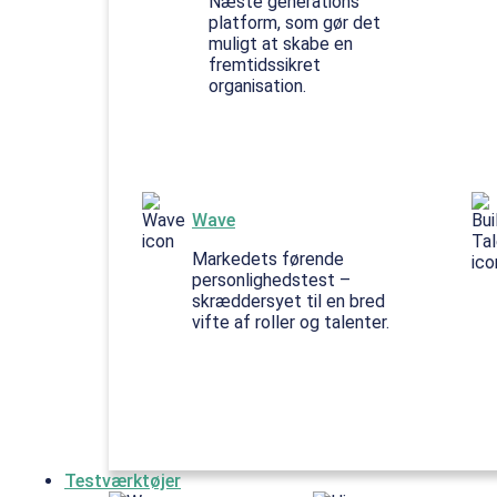
Næste generations
platform, som gør det
muligt at skabe en
fremtidssikret
organisation.
Wave
Markedets førende
personlighedstest –
skræddersyet til en bred
vifte af roller og talenter.
Testværktøjer