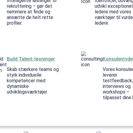
Intelligente løsninger til
Identificér, udvæl
rekruttering – gør det
udvikl exceptionel
nemmere at finde og
ledere med vores
ansætte de helt rette
værktøjer til vurde
profiler.
ledere.
Build Talent-løsninger
Konsulentyde
Skab stærkere teams og
Vores konsule
styrk individuelle
leverer
kompetencer med
testfeedback
dynamiske
interviews og
udviklingsværktøjer.
workshops –
tilpasset dine