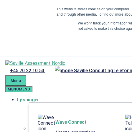
Hop til indhold
This website stores cookies on your computer. 
Menu
and through other media. To find out more abou
Kandidatforberedelse
We won't track your information whe
not asked to make this choice aga
Kundeportal
Tlf. +4570221050
mail@savilleassessment.eu
+45 70 22 10 50
Telefon
Menu
MENU
MENU
Løsninger
Wave Connect