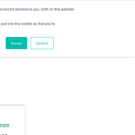
nalized services to you, both on this website
just one tiny cookie so that you're
Accept
Decline
inger