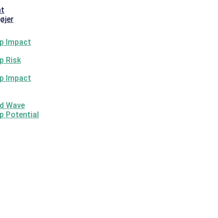
nt
øjer
p Impact
p Risk
p Impact
d Wave
p Potential